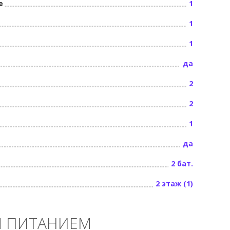
е
1
1
1
да
2
2
1
да
2 бат.
2 этаж (1)
М ПИТАНИЕМ