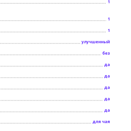
1
1
1
улучшенный
без
да
да
да
да
да
для чая