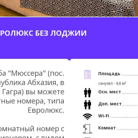
1
2
3
4
5
ВРОЛЮКС БЕЗ ЛОДЖИИ
ба "Мюссера" (пос.
Площадь
ублика Абхазия, в
2
санузел - 4,6 м
 Гагра) вы можете
Осн. мест
ные номера, типа
Доп. мест
Евролюкс.
Wi-Fi
комнатный номер с
Комнат
ионером, с видом