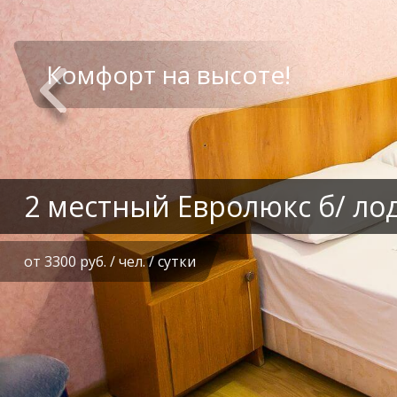
 местный Евролюкс б/ лоджи