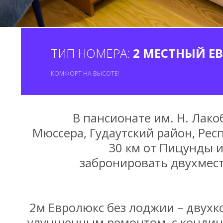
ТИП НОМЕРА:
2 МЕСТНЫЙ Е
КОМФОРТ НА ВЫСОТЕ!
В пансионате им. Н. Лако
Мюссера, Гудаутский район, Респ
30 км от Пицунды и
забронировать двухмест
2м Евролюкс без лоджии – двух
улучшенным ремонтом, с кондиц