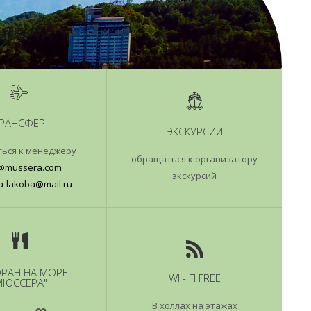
РАНСФЕР
ЭКСКУРСИИ
ься к менеджеру
обращаться к организатору
@mussera.com
экскурсий
-lakoba@mail.ru
ОРАН НА МОРЕ
WI - FI FREE
МЮССЕРА"
∞
В холлах на этажах