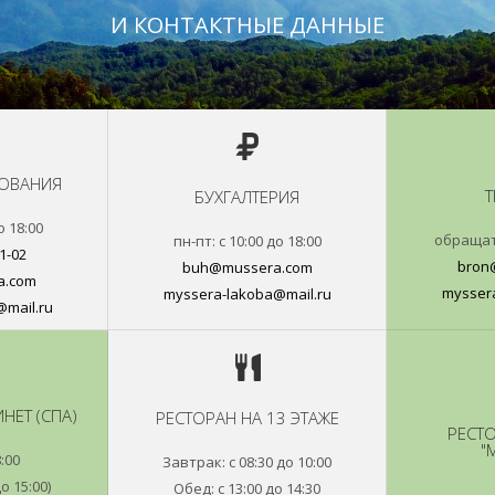
И КОНТАКТНЫЕ ДАННЫЕ
ОВАНИЯ
Т
БУХГАЛТЕРИЯ
о 18:00
обращат
пн-пт: с 10:00 до 18:00
11-02
bron
buh@mussera.com
a.com
myssera
myssera-lakoba@mail.ru
mail.ru
НЕТ (СПА)
РЕСТОРАН НА 13 ЭТАЖЕ
РЕСТ
"
8:00
Завтрак: с 08:30 до 10:00
о 15:00)
Обед: с 13:00 до 14:30