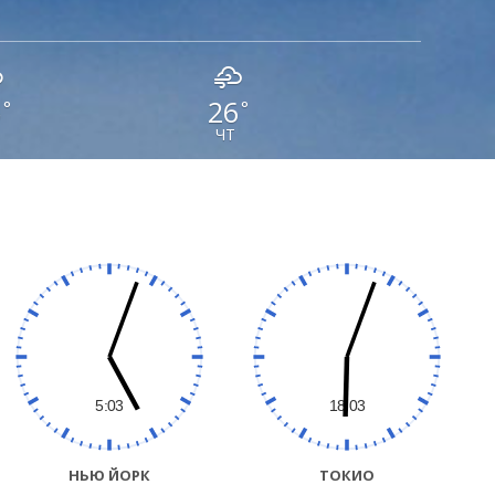
5
26
°
°
ЧТ
НЬЮ ЙОРК
ТОКИО