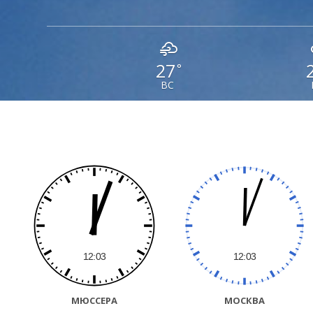
27
°
ВС
МЮССЕРА
МОСКВА