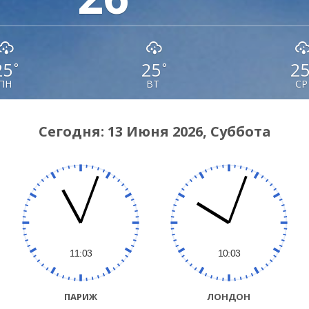
25
25
2
°
°
ПН
ВТ
СР
Сегодня: 13 Июня 2026, Суббота
ПАРИЖ
ЛОНДОН