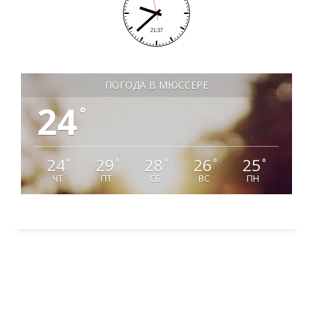
ПОГОДА В МЮССЕРЕ
24
°
24
29
28
26
25
°
°
°
°
°
ЧТ
ПТ
СБ
ВС
ПН