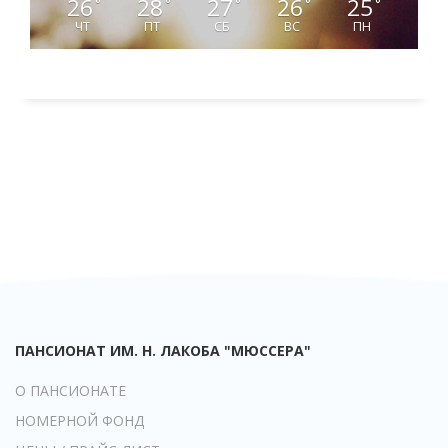
26
28
27
26
25
°
°
°
°
°
ЧТ
ПТ
СБ
ВС
ПН
ПАНСИОНАТ ИМ. Н. ЛАКОБА "МЮССЕРА"
О ПАНСИОНАТЕ
НОМЕРНОЙ ФОНД